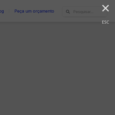
×
Pesquisar
Pesquisar
og
Peça um orçamento
ESC