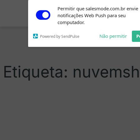
Ir
Subscribe to our
Permitir que salesmode.com.br envie
notifications!
para
Home
notificações Web Push para seu
To enable permission prompts, click
o
computador.
on the notification icon
conteúdo
Não permitir
P
Powered by SendPulse
Etiqueta: nuvems